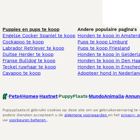
Puppies en pups te koop
Andere populaire pagina's
Engelse Cocker Spaniel te koop
Honden te koop in Amster
Cockapoo te koop
Pups te koop Limburg​
Labrador Retriever te koop
Pups te koop Friesland​
Duitse Herder te koop
Honden te koop in Gelderl
Franse Bulldog te koop
Honden te koop in Den Ha
Teckel ruwhaar te koop
Honden te koop in Ensche
Cavapoo te koop
Adopteer hond in Nederlan
Pets4Homes
Hastnet
PuppyPlaats
MundoAnimalia
Annun
Puppyplaats.nl gebruikt cookies op deze site om uw gebruikerservaring te
andere diensten accepteert u de
algemene voorwaarden
en het
privacy- 
uw
voorkeuren beheren
.