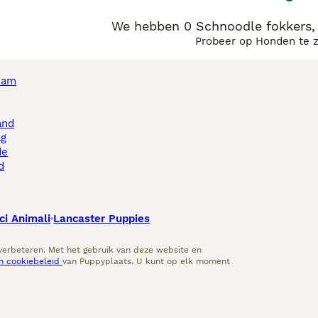
We hebben 0 Schnoodle fokkers,
Probeer op Honden te 
dam
and
ag
de
d
ci Animali
Lancaster Puppies
 verbeteren. Met het gebruik van deze website en
en cookiebeleid
van Puppyplaats. U kunt op elk moment