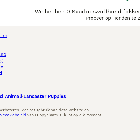
We hebben 0 Saarlooswolfhond fokker
Probeer op Honden te 
dam
and
ag
de
d
ci Animali
Lancaster Puppies
 verbeteren. Met het gebruik van deze website en
en cookiebeleid
van Puppyplaats. U kunt op elk moment