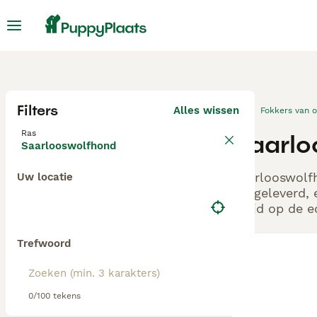
Filters
Alles wissen
Fokkers van 
Ras
Saarlo
Saarlooswolfhond
Saarlooswolfh
Uw locatie
aangeleverd, 
altijd op de 
Trefwoord
0/100 tekens