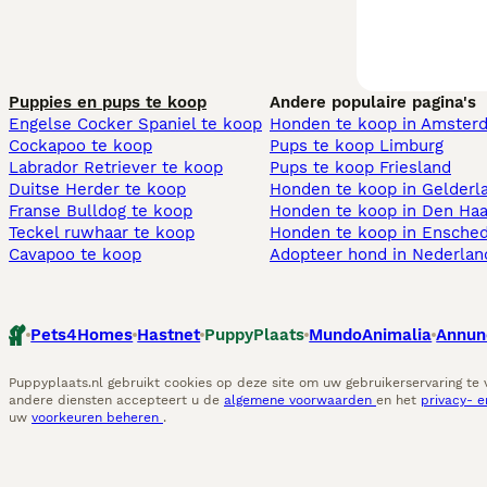
Puppies en pups te koop
Andere populaire pagina's
Engelse Cocker Spaniel te koop
Honden te koop in Amster
Cockapoo te koop
Pups te koop Limburg​
Labrador Retriever te koop
Pups te koop Friesland​
Duitse Herder te koop
Honden te koop in Gelderl
Franse Bulldog te koop
Honden te koop in Den Ha
Teckel ruwhaar te koop
Honden te koop in Ensche
Cavapoo te koop
Adopteer hond in Nederlan
Pets4Homes
Hastnet
PuppyPlaats
MundoAnimalia
Annun
Puppyplaats.nl gebruikt cookies op deze site om uw gebruikerservaring te
andere diensten accepteert u de
algemene voorwaarden
en het
privacy- 
uw
voorkeuren beheren
.