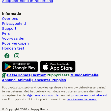
Adopteer hond in Nederland
Informatie
Over ons
Privacybeleid
Support
Pers
Voorwaarden
Pups verkopen
Honden test
Pets4Homes
Hastnet
PuppyPlaats
MundoAnimalia
Annunci Animali
Lancaster Puppies
Puppyplaats.nl gebruikt cookies op deze site om uw gebruikerservaring
te verbeteren. Met het gebruik van deze website en andere diensten
accepteert u de
algemene voorwaarden
en het
privacy- en cookiebeleid
van Puppyplaats. U kunt op elk moment uw
voorkeuren beheren
.
© Copyright
2026
-
PuppyPlaats