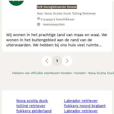
RvB Geregistreerde Kennel
Ras:
Nova Scotia Duck Tolling Retriever
0
puppy's beschikbaar
Heerewaarden
Wij wonen in het prachtige land van maas en waal. We
wonen in het buitengebied aan de rand van de
uiterwaarden. We hebben bij ons huis veel ruimte
waar we onze paarden houden en onze honden naar
hartelust kunnen ravotten. Voordat we met onze
honden een nestje fokken, laten we eerst alle
1
benodigde gezondheids testen doen. We streven naar
het fokken van gezonde pups met een stabiel, sociaal
Fokkers van officiële stamboom honden
Honden
Nova Scotia Duck 
en open
nova scotia duck
labrador retriever
tolling retriever
fokkers noord brabant
fokkers gelderland
labrador retriever