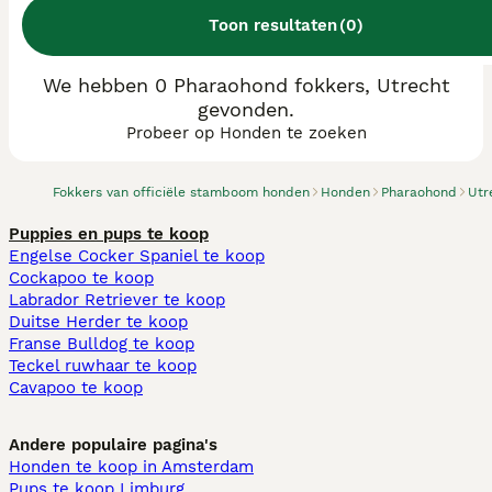
Toon resultaten
(
0
)
We hebben 0 Pharaohond fokkers, Utrecht
gevonden.
Probeer op Honden te zoeken
Fokkers van officiële stamboom honden
Honden
Pharaohond
Utr
Puppies en pups te koop
Engelse Cocker Spaniel te koop
Cockapoo te koop
Labrador Retriever te koop
Duitse Herder te koop
Franse Bulldog te koop
Teckel ruwhaar te koop
Cavapoo te koop
Andere populaire pagina's
Honden te koop in Amsterdam
Pups te koop Limburg​