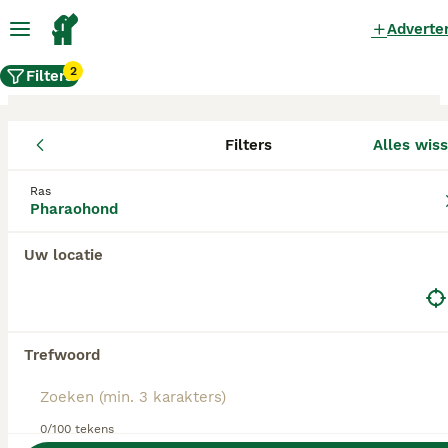
Adverte
2
Filters
Filters
Alles wis
Pharaohond fokkers, Utrecht
Ras
Pharaohond
Pharaohond Fokkers in deze lijst hebben een
kopie van hun kennelregistratie bij de Raad van
Beheer bij ons aangeleverd, en fokken pups met
Uw locatie
een officiële stamboom. Koop je pup bij één van
deze fokkers? Dubbelcheck zelf altijd op de
echtheid van de papieren van de pup en
ouderhonden bij bezichtiging.
Trefwoord
0/100 tekens