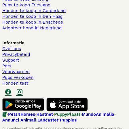
Pups te koop Friesland​
Honden te koop in Gelderland
Honden te koop in Den Haag
Honden te koop in Enschede
Adopteer hond in Nederland
Informatie
Over ons
Privacybeleid
Support
Pers
Voorwaarden
Pups verkopen
Honden test
Pets4Homes
Hastnet
PuppyPlaats
MundoAnimalia
Annunci Animali
Lancaster Puppies
Puppyplaats.nl gebruikt cookies op deze site om uw gebruikerservaring