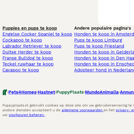
Puppies en pups te koop
Andere populaire pagina's
Engelse Cocker Spaniel te koop
Honden te koop in Amster
Cockapoo te koop
Pups te koop Limburg​
Labrador Retriever te koop
Pups te koop Friesland​
Duitse Herder te koop
Honden te koop in Gelderl
Franse Bulldog te koop
Honden te koop in Den Ha
Teckel ruwhaar te koop
Honden te koop in Ensche
Cavapoo te koop
Adopteer hond in Nederlan
Pets4Homes
Hastnet
PuppyPlaats
MundoAnimalia
Annun
Puppyplaats.nl gebruikt cookies op deze site om uw gebruikerservaring te
andere diensten accepteert u de
algemene voorwaarden
en het
privacy- 
uw
voorkeuren beheren
.