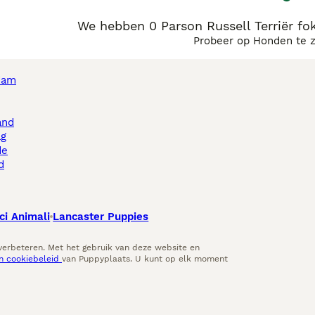
We hebben 0 Parson Russell Terriër fo
Probeer op Honden te 
dam
and
ag
de
d
ci Animali
Lancaster Puppies
 verbeteren. Met het gebruik van deze website en
en cookiebeleid
van Puppyplaats. U kunt op elk moment