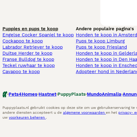
Puppies en pups te koop
Andere populaire pagina's
Engelse Cocker Spaniel te koop
Honden te koop in Amster
Cockapoo te koop
Pups te koop Limburg​
Labrador Retriever te koop
Pups te koop Friesland​
Duitse Herder te koop
Honden te koop in Gelderl
Franse Bulldog te koop
Honden te koop in Den Ha
Teckel ruwhaar te koop
Honden te koop in Ensche
Cavapoo te koop
Adopteer hond in Nederlan
Pets4Homes
Hastnet
PuppyPlaats
MundoAnimalia
Annun
Puppyplaats.nl gebruikt cookies op deze site om uw gebruikerservaring te
andere diensten accepteert u de
algemene voorwaarden
en het
privacy- 
uw
voorkeuren beheren
.