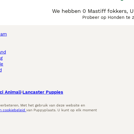
We hebben 0 Mastiff fokkers, 
Probeer op Honden te 
dam
and
ag
de
d
ci Animali
Lancaster Puppies
 verbeteren. Met het gebruik van deze website en
en cookiebeleid
van Puppyplaats. U kunt op elk moment