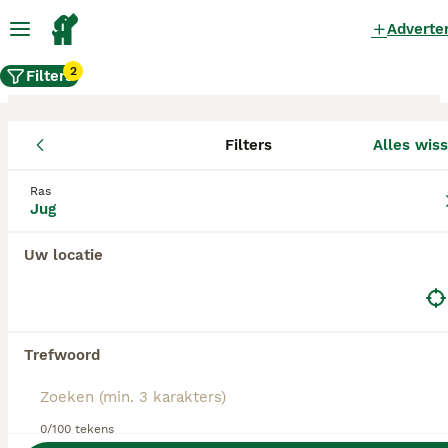
Adverte
2
Filters
Filters
Alles wis
Jug fokkers, Utrecht
Ras
Jug
Jug Fokkers in deze lijst hebben een kopie van
hun kennelregistratie bij de Raad van Beheer bij
ons aangeleverd, en fokken pups met een
Uw locatie
officiële stamboom. Koop je pup bij één van
deze fokkers? Dubbelcheck zelf altijd op de
echtheid van de papieren van de pup en
ouderhonden bij bezichtiging.
Trefwoord
0/100 tekens