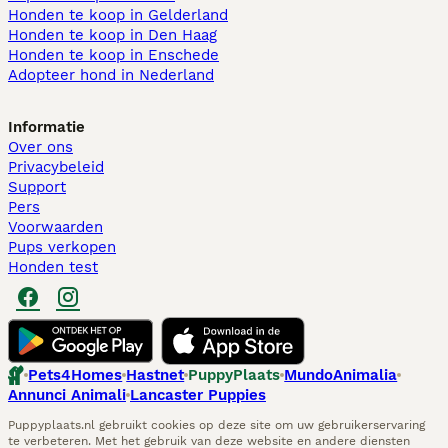
Honden te koop in Gelderland
Honden te koop in Den Haag
Honden te koop in Enschede
Adopteer hond in Nederland
Informatie
Over ons
Privacybeleid
Support
Pers
Voorwaarden
Pups verkopen
Honden test
Pets4Homes
Hastnet
PuppyPlaats
MundoAnimalia
Annunci Animali
Lancaster Puppies
Puppyplaats.nl gebruikt cookies op deze site om uw gebruikerservaring
te verbeteren. Met het gebruik van deze website en andere diensten