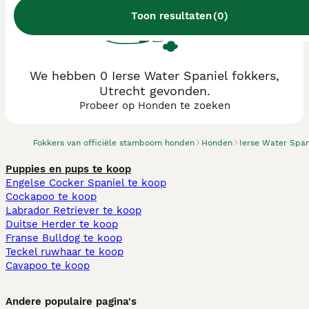
Toon resultaten
(
0
)
We hebben 0 Ierse Water Spaniel fokkers,
Utrecht gevonden.
Probeer op Honden te zoeken
Fokkers van officiële stamboom honden
Honden
Ierse Water Span
Puppies en pups te koop
Engelse Cocker Spaniel te koop
Cockapoo te koop
Labrador Retriever te koop
Duitse Herder te koop
Franse Bulldog te koop
Teckel ruwhaar te koop
Cavapoo te koop
Andere populaire pagina's