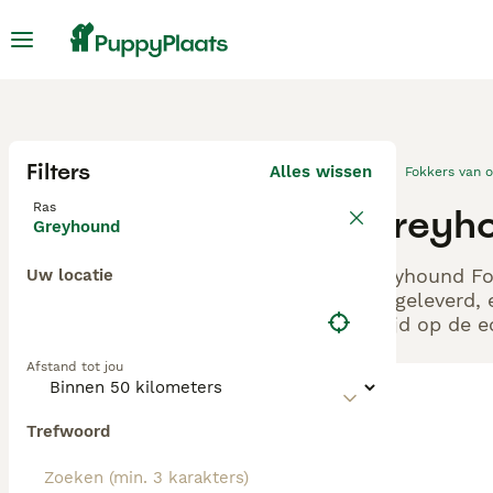
Filters
Alles wissen
Fokkers van 
Ras
Greyho
Greyhound
Greyhound Fok
Uw locatie
aangeleverd, 
altijd op de 
Afstand tot jou
Trefwoord