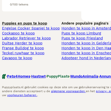
0/100 tekens
Puppies en pups te koop
Andere populaire pagina's
Engelse Cocker Spaniel te koop
Honden te koop in Amster
Cockapoo te koop
Pups te koop Limburg​
Labrador Retriever te koop
Pups te koop Friesland​
Duitse Herder te koop
Honden te koop in Gelderl
Franse Bulldog te koop
Honden te koop in Den Ha
Teckel ruwhaar te koop
Honden te koop in Ensche
Cavapoo te koop
Adopteer hond in Nederlan
Pets4Homes
Hastnet
PuppyPlaats
MundoAnimalia
Annun
Puppyplaats.nl gebruikt cookies op deze site om uw gebruikerservaring te
andere diensten accepteert u de
algemene voorwaarden
en het
privacy- 
uw
voorkeuren beheren
.