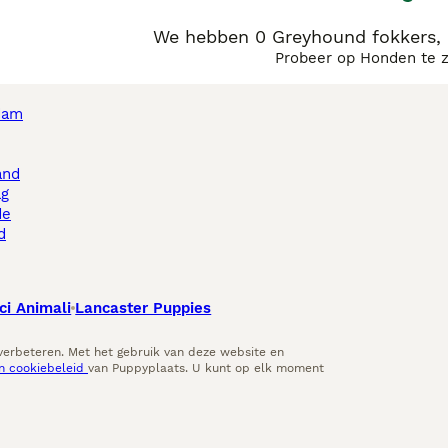
We hebben 0 Greyhound fokkers, 
Probeer op Honden te 
dam
and
ag
de
d
ci Animali
Lancaster Puppies
 verbeteren. Met het gebruik van deze website en
en cookiebeleid
van Puppyplaats. U kunt op elk moment