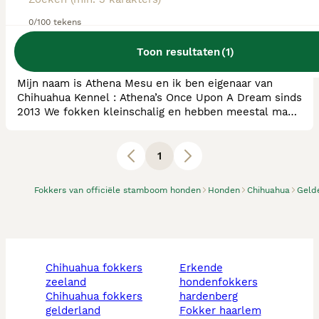
RvB Geregistreerde Kennel
0/100 tekens
Ras:
Chihuahua
0
puppy's beschikbaar
Toon resultaten
(
1
)
Millingen aan de Rijn
Mijn naam is Athena Mesu en ik ben eigenaar van
Chihuahua Kennel : Athena’s Once Upon A Dream sinds
2013 We fokken kleinschalig en hebben meestal maar
max 3 nestjes per jaar. Uiteraard doen we dit alleen
met honden met een goede stamboom en kijken we
naar gezondheid , type , karakter en willen we goede
1
gesocialiseerde hondjes. Daar krijgen we ook altijd
complimenten over. We fokken via de reg
Fokkers van officiële stamboom honden
Honden
Chihuahua
Geld
chihuahua fokkers
erkende
zeeland
hondenfokkers
chihuahua fokkers
hardenberg
gelderland
fokker haarlem