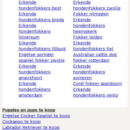
erkende
erkende
hondenfokkers best
hondenfokkers zwolle
erkende
fokker nijmegen
hondenfokkers breda
erkende
erkende
hondenfokkers
hondenfokkers
heemskerk
hilversum
fokker leiden
erkende
erkende
hondenfokkers tilburg
hondenfokkers tiel
engelse springer
australian cattle dog
spaniel fokker zwolle
fokker rotterdam
erkende
erkende
hondenfokkers
hondenfokkers
amersfoort
someren
erkende
corgi fokker apeldoorn
hondenfokkers
erkende
amsterdam
hondenfokkers venlo
Puppies en pups te koop
Engelse Cocker Spaniel te koop
Cockapoo te koop
Labrador Retriever te koop