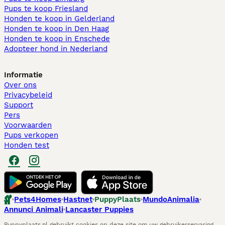
Pups te koop Friesland​
Honden te koop in Gelderland
Honden te koop in Den Haag
Honden te koop in Enschede
Adopteer hond in Nederland
Informatie
Over ons
Privacybeleid
Support
Pers
Voorwaarden
Pups verkopen
Honden test
Pets4Homes
Hastnet
PuppyPlaats
MundoAnimalia
Annunci Animali
Lancaster Puppies
Puppyplaats.nl gebruikt cookies op deze site om uw gebruikerservaring