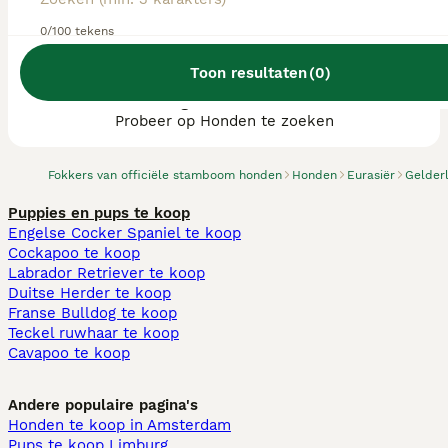
0/100 tekens
Toon resultaten
(
0
)
We hebben 0 Eurasiër fokkers, Eibergen
gevonden.
Probeer op Honden te zoeken
Fokkers van officiële stamboom honden
Honden
Eurasiër
Gelder
Puppies en pups te koop
Engelse Cocker Spaniel te koop
Cockapoo te koop
Labrador Retriever te koop
Duitse Herder te koop
Franse Bulldog te koop
Teckel ruwhaar te koop
Cavapoo te koop
Andere populaire pagina's
Honden te koop in Amsterdam
Pups te koop Limburg​