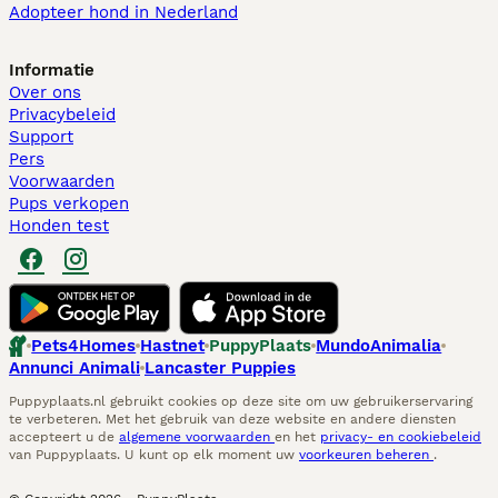
Adopteer hond in Nederland
Informatie
Over ons
Privacybeleid
Support
Pers
Voorwaarden
Pups verkopen
Honden test
Pets4Homes
Hastnet
PuppyPlaats
MundoAnimalia
Annunci Animali
Lancaster Puppies
Puppyplaats.nl gebruikt cookies op deze site om uw gebruikerservaring
te verbeteren. Met het gebruik van deze website en andere diensten
accepteert u de
algemene voorwaarden
en het
privacy- en cookiebeleid
van Puppyplaats. U kunt op elk moment uw
voorkeuren beheren
.