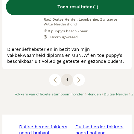
Toon resultaten
(
1
)
RvB Geregistreerde Kennel
Ras:
Duitse Herder, Leonberger, Zwitserse
Witte Herdershond
0
puppy's beschikbaar
Heerhugowaard
Dierenliefhebster en in bezit van mijn
vakbekwaamheid diploma en UBN. Af en toe puppy’s
beschikbaar uit volledige geteste en gezonde ouders.
1
Fokkers van officiële stamboom honden
Honden
Duitse Herder
Z
duitse herder fokkers
duitse herder fokkers
noord brabant
noord holland