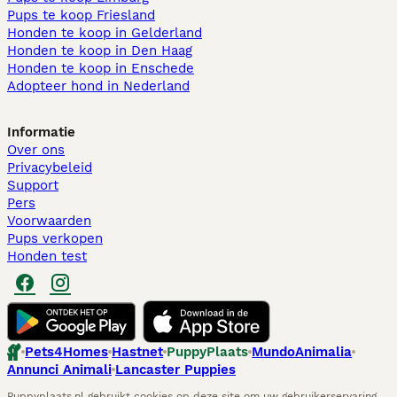
Pups te koop Friesland​
Honden te koop in Gelderland
Honden te koop in Den Haag
Honden te koop in Enschede
Adopteer hond in Nederland
Informatie
Over ons
Privacybeleid
Support
Pers
Voorwaarden
Pups verkopen
Honden test
Pets4Homes
Hastnet
PuppyPlaats
MundoAnimalia
Annunci Animali
Lancaster Puppies
Puppyplaats.nl gebruikt cookies op deze site om uw gebruikerservaring