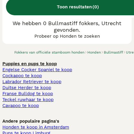
Toon resultaten
(
0
)
We hebben 0 Bullmastiff fokkers, Utrecht
gevonden.
Probeer op Honden te zoeken
Fokkers van officiële stamboom honden
Honden
Bullmastiff
Utre
Puppies en pups te koop
Engelse Cocker Spaniel te koop
Cockapoo te koop
Labrador Retriever te koop
Duitse Herder te koop
Franse Bulldog te koop
Teckel ruwhaar te koop
Cavapoo te koop
Andere populaire pagina's
Honden te koop in Amsterdam
Pups te koop Limburg​