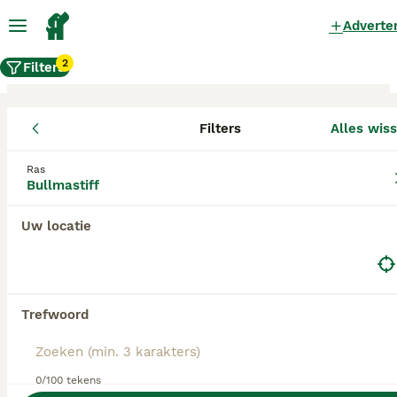
Adverte
2
Filters
Filters
Alles wis
Bullmastiff fokkers, Utrecht
Ras
Bullmastiff
Bullmastiff Fokkers in deze lijst hebben een
kopie van hun kennelregistratie bij de Raad van
Beheer bij ons aangeleverd, en fokken pups met
Uw locatie
een officiële stamboom. Koop je pup bij één van
deze fokkers? Dubbelcheck zelf altijd op de
echtheid van de papieren van de pup en
ouderhonden bij bezichtiging.
Trefwoord
0/100 tekens