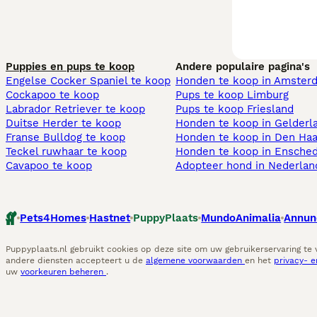
Puppies en pups te koop
Andere populaire pagina's
Engelse Cocker Spaniel te koop
Honden te koop in Amster
Cockapoo te koop
Pups te koop Limburg​
Labrador Retriever te koop
Pups te koop Friesland​
Duitse Herder te koop
Honden te koop in Gelderl
Franse Bulldog te koop
Honden te koop in Den Ha
Teckel ruwhaar te koop
Honden te koop in Ensche
Cavapoo te koop
Adopteer hond in Nederlan
Pets4Homes
Hastnet
PuppyPlaats
MundoAnimalia
Annun
Puppyplaats.nl gebruikt cookies op deze site om uw gebruikerservaring te
andere diensten accepteert u de
algemene voorwaarden
en het
privacy- 
uw
voorkeuren beheren
.