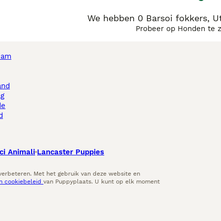
We hebben 0 Barsoi fokkers, U
Probeer op Honden te 
dam
and
ag
de
d
ci Animali
Lancaster Puppies
 verbeteren. Met het gebruik van deze website en
en cookiebeleid
van Puppyplaats. U kunt op elk moment