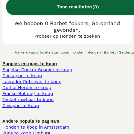
Toon resultaten
(
0
)
We hebben 0 Barbet fokkers, Gelderland
gevonden.
Probeer op Honden te zoeken
Fokkers van officiële stamboom honden
Honden
Barbet
Gelderl
Puppies en pups te koop
Engelse Cocker Spaniel te koop
Cockapoo te koop
Labrador Retriever te koop
Duitse Herder te koop
Franse Bulldog te koop
Teckel ruwhaar te koop
Cavapoo te koop
Andere populaire pagina's
Honden te koop in Amsterdam
Pups te koop Limburg​