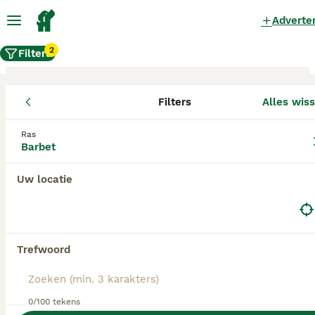
Adverte
2
Filters
Filters
Alles wis
Barbet fokkers, Gelderland
Ras
Barbet
Barbet Fokkers in deze lijst hebben een kopie
van hun kennelregistratie bij de Raad van Beheer
bij ons aangeleverd, en fokken pups met een
Uw locatie
officiële stamboom. Koop je pup bij één van
deze fokkers? Dubbelcheck zelf altijd op de
echtheid van de papieren van de pup en
ouderhonden bij bezichtiging.
Trefwoord
0/100 tekens