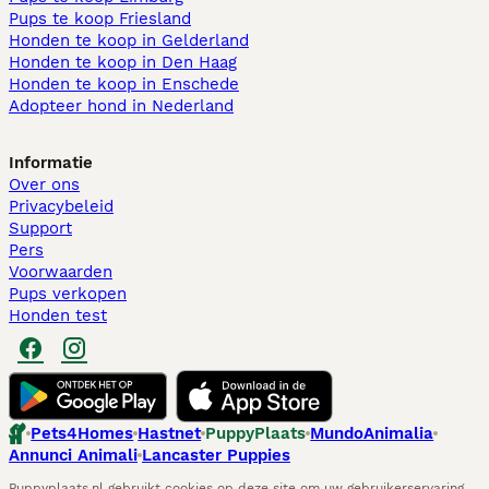
Pups te koop Friesland​
Honden te koop in Gelderland
Honden te koop in Den Haag
Honden te koop in Enschede
Adopteer hond in Nederland
Informatie
Over ons
Privacybeleid
Support
Pers
Voorwaarden
Pups verkopen
Honden test
Pets4Homes
Hastnet
PuppyPlaats
MundoAnimalia
Annunci Animali
Lancaster Puppies
Puppyplaats.nl gebruikt cookies op deze site om uw gebruikerservaring