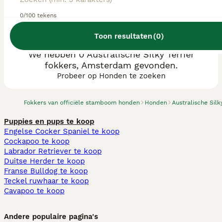
0/100 tekens
Toon resultaten
(
0
)
We hebben 0 Australische Silky Terriër
fokkers, Amsterdam gevonden.
Probeer op Honden te zoeken
Fokkers van officiële stamboom honden
Honden
Australische Silk
Puppies en pups te koop
Engelse Cocker Spaniel te koop
Cockapoo te koop
Labrador Retriever te koop
Duitse Herder te koop
Franse Bulldog te koop
Teckel ruwhaar te koop
Cavapoo te koop
Andere populaire pagina's