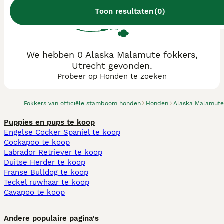
Toon resultaten
(
0
)
We hebben 0 Alaska Malamute fokkers,
Utrecht gevonden.
Probeer op Honden te zoeken
Fokkers van officiële stamboom honden
Honden
Alaska Malamute
Puppies en pups te koop
Engelse Cocker Spaniel te koop
Cockapoo te koop
Labrador Retriever te koop
Duitse Herder te koop
Franse Bulldog te koop
Teckel ruwhaar te koop
Cavapoo te koop
Andere populaire pagina's