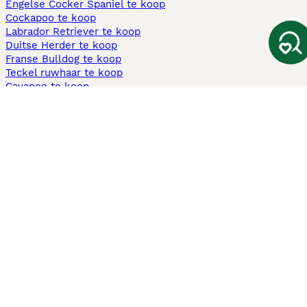
Engelse Cocker Spaniel te koop
Cockapoo te koop
Labrador Retriever te koop
Duitse Herder te koop
Franse Bulldog te koop
Teckel ruwhaar te koop
Cavapoo te koop
Andere populaire pagina's
Honden te koop in Amsterdam
Pups te koop Limburg​
Pups te koop Friesland​
Honden te koop in Gelderland
Honden te koop in Den Haag
Honden te koop in Enschede
Adopteer hond in Nederland
Informatie
Over ons
Privacybeleid
Support