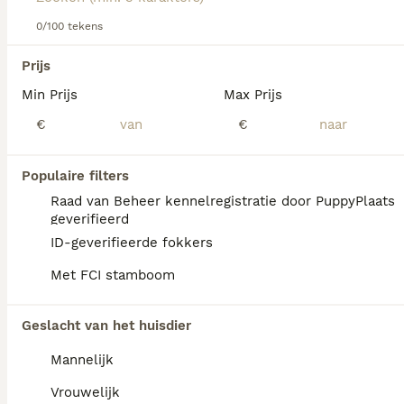
informatie over dit hondenras.
0/100 tekens
We hebben 0 Zwitserse Witte Herdershond
Prijs
Honden ter dekking in Waals Gewest
Min Prijs
Max Prijs
gevonden.
Als je toekomstige resultaten wil zien voor deze 
€
€
exacte zoekopdracht, sla dan je zoekopdracht op en 
vind jouw perfecte hond:
Populaire filters
Zoekopdracht bewaren
Raad van Beheer kennelregistratie door PuppyPlaats
geverifieerd
ID-geverifieerde fokkers
FAQ's
Met FCI stamboom
Geslacht van het huisdier
Wat is de prijs van een
Zwitserse Witte Herder?
Mannelijk
De gemiddelde prijs voor een Zwitserse
Vrouwelijk