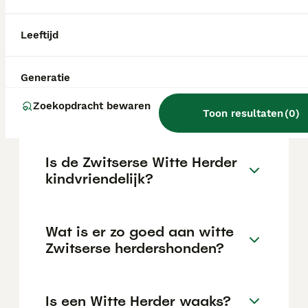
Witte Herdershond pup in Nederland ligt
rond de €946 maar dit kan variëren
afhankelijk van factoren zoals de stamboom,
Leeftijd
de reputatie van de fokker en de locatie.
Generatie
Kan een Witte Herder goed
Zoekopdracht bewaren
alleen zijn?
Toon resultaten
(
0
)
Is de Zwitserse Witte Herder
kindvriendelijk?
Wat is er zo goed aan witte
Zwitserse herdershonden?
Is een Witte Herder waaks?