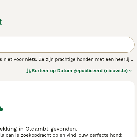
t
is niet voor niets. Ze zijn prachtige honden met een heerlijk
 of die nu in een appartement in de stad wonen of in een
Sorteer op
Datum gepubliceerd (nieuwste)
dige persoonlijkheid en is hij altijd klaar om op pad te gaan
dekking in Oldambt gevonden.
sla dan je zoekopdracht op en vind jouw perfecte hond: