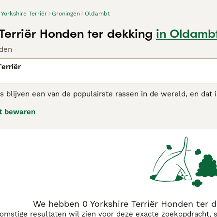
Yorkshire Terriër
Groningen
Oldambt
 Terriër Honden ter dekking
in Oldamb
den
erriër
rs blijven een van de populairste rassen in de wereld, en dat 
nen zich goed aanpassen in de levensstijl van hun eigenaars,
t bewaren
teland. Hoewel de Yorkie klein van stuk is heeft hij een gewel
hire Terriër adviespagina
voor informatie over dit hondenras.
We hebben 0 Yorkshire Terriër Honden ter 
komstige resultaten wil zien voor deze exacte zoekopdracht, 