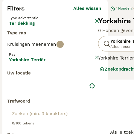
Filters
Alles wissen
Honden
Type advertentie
Yorkshire
Ter dekking
0 Honden gevon
Type ras
Yorkshire T
Kruisingen meenemen
Alleen puur
Ras
Yorkshire Terrie
Yorkshire Terriër
karakter. Ze kun
Zoekopdrach
huis op het plat
Uw locatie
Lees onze
Yorks
Trefwoord
0/100 tekens
Als je toe