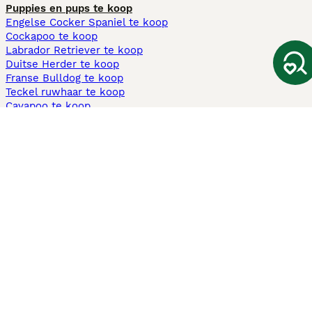
Puppies en pups te koop
Engelse Cocker Spaniel te koop
Cockapoo te koop
Labrador Retriever te koop
Duitse Herder te koop
Franse Bulldog te koop
Teckel ruwhaar te koop
Cavapoo te koop
Andere populaire pagina's
Honden te koop in Amsterdam
Pups te koop Limburg​
Pups te koop Friesland​
Honden te koop in Gelderland
Honden te koop in Den Haag
Honden te koop in Enschede
Adopteer hond in Nederland
Informatie
Over ons
Privacybeleid