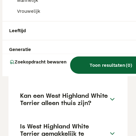
€127 maar dit kan variëren afhankelijk van
Mannelijk
factoren zoals de stamboom, de reputatie
Vrouwelijk
van de fokker en de locatie.
Leeftijd
Wat is het karakter van een
West Highland White Terrier?
Generatie
Zoekopdracht bewaren
Hoeveel jaar leeft een West
Toon resultaten
(
0
)
Highland White Terrier?
Kan een West Highland White
Terrier alleen thuis zijn?
Is West Highland White
Terrier gemakkelijk te