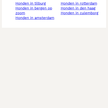
honden in tilburg
honden in rotterdam
honden in bergen op
honden in den haag
zoom
honden in culemborg
honden in amsterdam