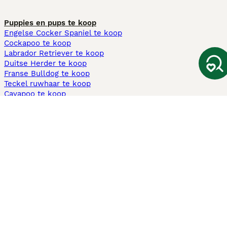
Puppies en pups te koop
Engelse Cocker Spaniel te koop
Cockapoo te koop
Labrador Retriever te koop
Duitse Herder te koop
Franse Bulldog te koop
Teckel ruwhaar te koop
Cavapoo te koop
Andere populaire pagina's
Honden te koop in Amsterdam
Pups te koop Limburg​
Pups te koop Friesland​
Honden te koop in Gelderland
Honden te koop in Den Haag
Honden te koop in Enschede
Adopteer hond in Nederland
Informatie