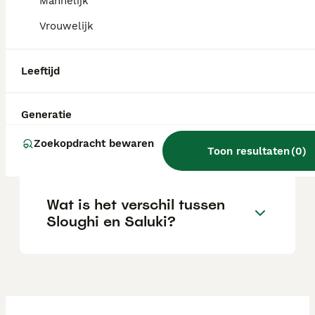
Mannelijk
investering.
Vrouwelijk
Zijn sloughi-honden
Leeftijd
zeldzaam?
Generatie
Wat is het karakter van een
Zoekopdracht bewaren
Sloughi?
Toon resultaten
(
0
)
Wat is het verschil tussen
Sloughi en Saluki?