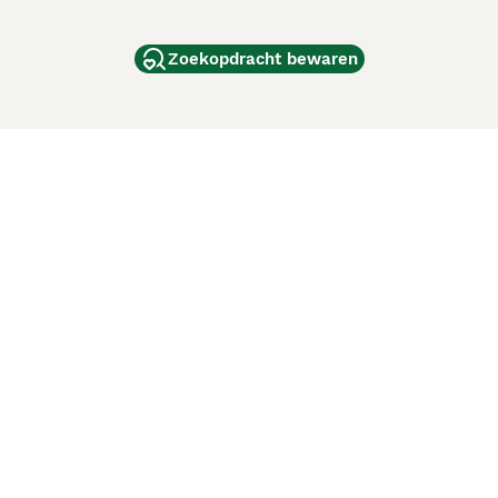
Zoekopdracht bewaren
dam
and
ag
de
d
ci Animali
Lancaster Puppies
 verbeteren. Met het gebruik van deze website en
en cookiebeleid
van Puppyplaats. U kunt op elk moment