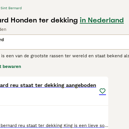
Sint Bernard
ard Honden ter dekking
in Nederland
den
rd
 is een van de grootste rassen ter wereld en staat bekend a
ele wereld bekend als de "zachte reus". Deze charmante, gr
t bewaren
mensen over de hele wereld dankzij hun vriendelijke, geduld
4
inderen.
nard reu staat ter dekking aangeboden
Bernard adviespagina
voor informatie over dit hondenras.
deze mooie sint bernard reu staat ter dekking King is een lieve sociale reu rustig in de omgang gaat goed met de teef om en is 70 cm hoog hij heeft vele mooie pups rondlopen wil je meer weten dan hoor ik je mijn mail adres horsetofun@yahoo.com