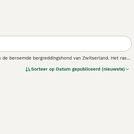
ls de beroemde bergreddingshond van Zwitserland. Het ras
ote honden hebben hun weg gevonden naar de harten en
Sorteer op
Datum gepubliceerd (nieuwste)
ige en aanhankelijke karakter, vooral wanneer ze in de