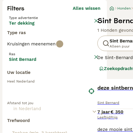
Filters
Alles wissen
Honden
Type advertentie
Sint Bern
Ter dekking
1 Honden gevon
Type ras
Sint Berna
Kruisingen meenemen
Alleen puur
Ras
De Sint-Bernard
Sint Bernard
staat over de h
Zoekopdrach
huizen van veel 
Uw locatie
buurt zijn van k
Heel Nederland
Lees onze
deze sintber
Sint 
Sint Bernard
Afstand tot jou
7 jaar
€ 350
Leeftijd
Prijs
Trefwoord