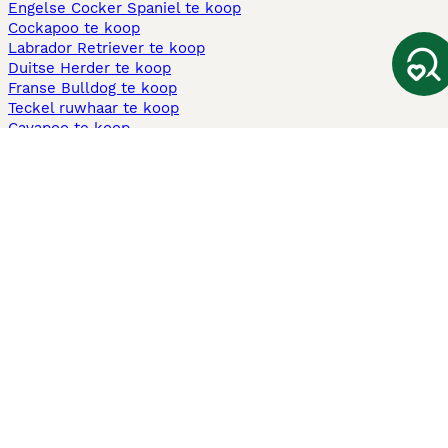
Engelse Cocker Spaniel te koop
Cockapoo te koop
Labrador Retriever te koop
Duitse Herder te koop
Franse Bulldog te koop
Teckel ruwhaar te koop
Cavapoo te koop
Andere populaire pagina's
Honden te koop in Amsterdam
Pups te koop Limburg​
Pups te koop Friesland​
Honden te koop in Gelderland
Honden te koop in Den Haag
Honden te koop in Enschede
Adopteer hond in Nederland
Informatie
Over ons
Privacybeleid
Support