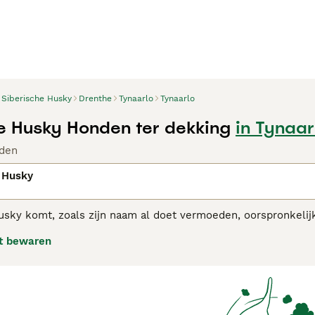
Siberische Husky
Drenthe
Tynaarlo
Tynaarlo
e Husky Honden ter dekking
in Tynaar
den
 Husky
usky komt, zoals zijn naam al doet vermoeden, oorspronkelijk
e Siberische Husky staat bekend om zijn hoge uithoudingsvermo
t bewaren
m met andere husky's samen te zijn in plaats van alleen. He
emen. In de juiste handen en met mensen die bekend zijn me
 ook goed in een huiselijke omgeving.
ische Husky adviespagina
voor informatie over dit hondenras.