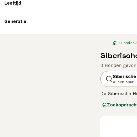
Leeftijd
Generatie
Honden
Siberisch
0 Honden gevon
Siberische
Alleen puur
De Siberische H
werd gebruikt. D
Zoekopdrach
genieten ervan o
keer een hond n
gaan, gedijen ze
Lees onze
Siber