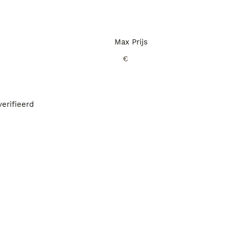
Max Prijs
€
erifieerd