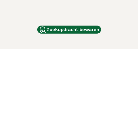
Zoekopdracht bewaren
dam
and
ag
de
d
ci Animali
Lancaster Puppies
 verbeteren. Met het gebruik van deze website en