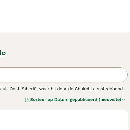
lo
 uit Oost-Siberië, waar hij door de Chukchi als sledehond
gen en mooie uiterlijk. Ze zijn atletisch, alert, en
Sorteer op
Datum gepubliceerd (nieuwste)
t ras is niet de beste keuze voor mensen die voor de eerste
t het ras en dus weten hoe ze te trainen en met hen om te