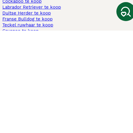
Cockapoo te koop
Labrador Retriever te koop
Duitse Herder te koop
Franse Bulldog te koop
Teckel ruwhaar te koop
Cavapoo te koop
Andere populaire pagina's
Honden te koop in Amsterdam
Pups te koop Limburg​
Pups te koop Friesland​
Honden te koop in Gelderland
Honden te koop in Den Haag
Honden te koop in Enschede
Adopteer hond in Nederland
Informatie
Over ons
Privacybeleid
Support
Pers