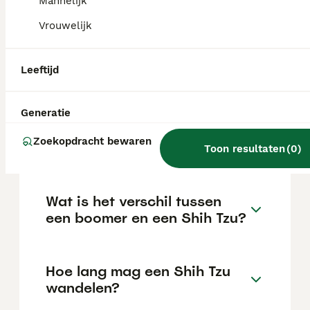
Mannelijk
locatie.
Vrouwelijk
Kan een Shih Tzu lang alleen
Leeftijd
thuis zijn?
Generatie
Wie zijn erkende Shih Tzu
Zoekopdracht bewaren
fokkers in Nederland?
Toon resultaten
(
0
)
Wat is het verschil tussen
een boomer en een Shih Tzu?
Hoe lang mag een Shih Tzu
wandelen?