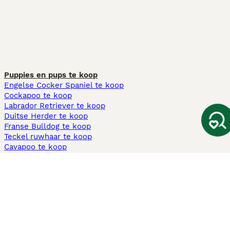
Puppies en pups te koop
Engelse Cocker Spaniel te koop
Cockapoo te koop
Labrador Retriever te koop
Duitse Herder te koop
Franse Bulldog te koop
Teckel ruwhaar te koop
Cavapoo te koop
Andere populaire pagina's
Honden te koop in Amsterdam
Pups te koop Limburg​
Pups te koop Friesland​
Honden te koop in Gelderland
Honden te koop in Den Haag