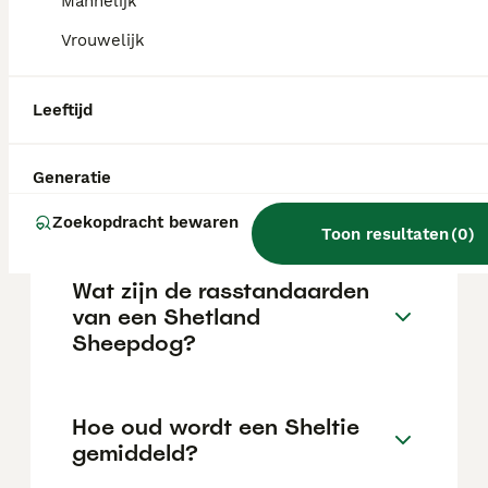
Mannelijk
reputatie van de fokker en de locatie.
Vrouwelijk
Is een Sheltie een collie?
Leeftijd
Kan een Sheltie goed alleen
Generatie
zijn?
Zoekopdracht bewaren
Toon resultaten
(
0
)
Wat zijn de rasstandaarden
van een Shetland
Sheepdog?
Hoe oud wordt een Sheltie
gemiddeld?