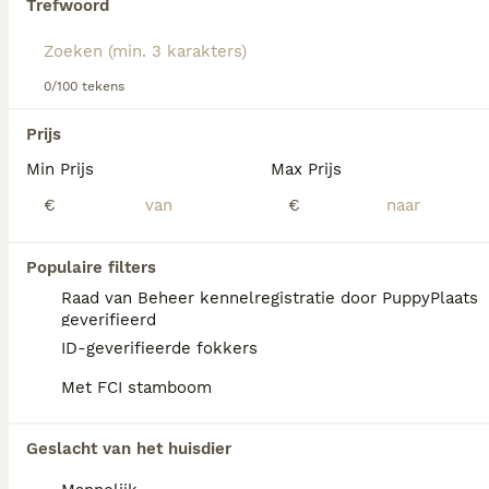
Trefwoord
Lees onze
Shetland Sheepdog adviespagina
voor
informatie over dit hondenras.
We hebben 0 Shetland Sheepdog (Sheltie)
0/100 tekens
Honden ter dekking in Eibergen gevonden.
Als je toekomstige resultaten wil zien voor deze 
Prijs
exacte zoekopdracht, sla dan je zoekopdracht op en 
vind jouw perfecte hond:
Min Prijs
Max Prijs
€
€
Zoekopdracht bewaren
Populaire filters
FAQ's
Raad van Beheer kennelregistratie door PuppyPlaats
geverifieerd
ID-geverifieerde fokkers
Hoe duur zijn Shelties?
Met FCI stamboom
De gemiddelde prijs voor een Shetland
Sheepdog Sheltie pup in Nederland ligt rond
Geslacht van het huisdier
de €818 maar dit kan variëren afhankelijk
van factoren zoals de stamboom, de