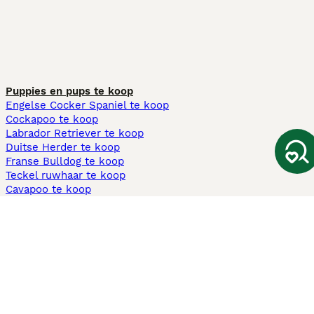
Puppies en pups te koop
Engelse Cocker Spaniel te koop
Cockapoo te koop
Labrador Retriever te koop
Duitse Herder te koop
Franse Bulldog te koop
Teckel ruwhaar te koop
Cavapoo te koop
Andere populaire pagina's
Honden te koop in Amsterdam
Pups te koop Limburg​
Pups te koop Friesland​
Honden te koop in Gelderland
Honden te koop in Den Haag
Honden te koop in Enschede