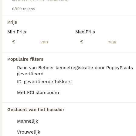
0/100 tekens
We hebben 0 Schnauzer Honden ter dekking
Prijs
in Mill en Sint Hubert gevonden.
Min Prijs
Max Prijs
Als je toekomstige resultaten wil zien voor deze 
exacte zoekopdracht, sla dan je zoekopdracht op en 
€
€
vind jouw perfecte hond:
Zoekopdracht bewaren
Populaire filters
Raad van Beheer kennelregistratie door PuppyPlaats
geverifieerd
FAQ's
ID-geverifieerde fokkers
Met FCI stamboom
Wat kost een Schnauzer
Geslacht van het huisdier
pup?
Mannelijk
De aanschaf van een Schnauzer pup vraagt
een aanzienlijke investering die varieert
Vrouwelijk