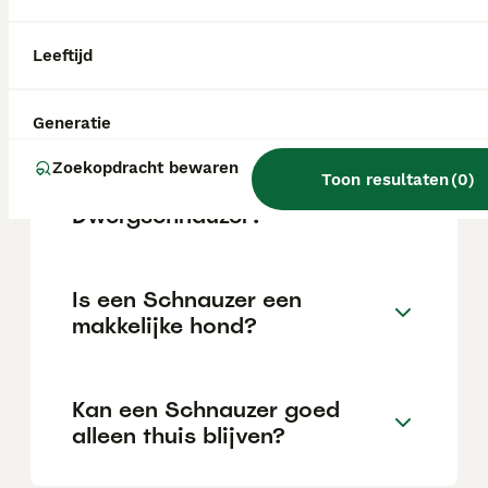
afhankelijk van de fokker.
Leeftijd
Blaffen alle schnauzers veel?
Generatie
Wat is de gemiddelde
Zoekopdracht bewaren
Toon resultaten
(
0
)
levensverwachting van een
Dwergschnauzer?
Is een Schnauzer een
makkelijke hond?
Kan een Schnauzer goed
alleen thuis blijven?