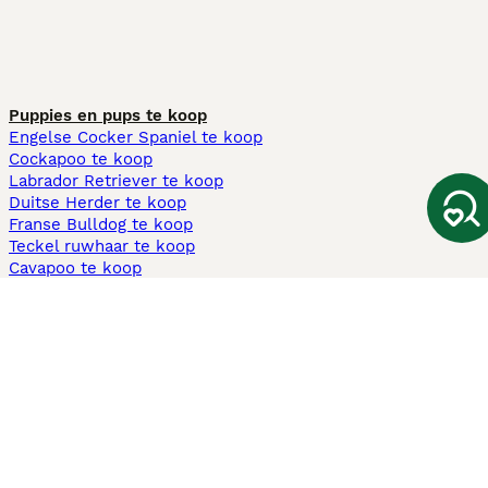
Puppies en pups te koop
Engelse Cocker Spaniel te koop
Cockapoo te koop
Labrador Retriever te koop
Duitse Herder te koop
Franse Bulldog te koop
Teckel ruwhaar te koop
Cavapoo te koop
Andere populaire pagina's
Honden te koop in Amsterdam
Pups te koop Limburg​
Pups te koop Friesland​
Honden te koop in Gelderland
Honden te koop in Den Haag
Honden te koop in Enschede
Adopteer hond in Nederland