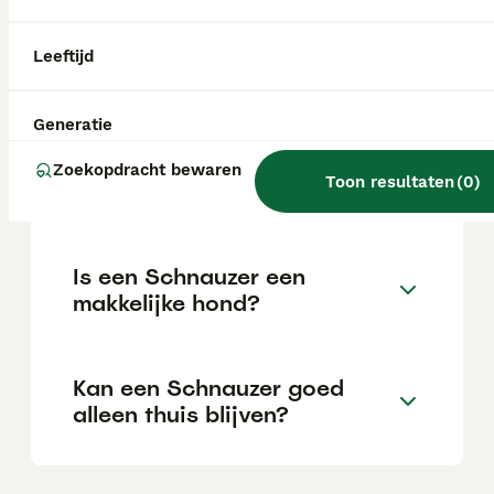
Blaffen alle schnauzers veel?
Leeftijd
Generatie
Wat is de gemiddelde
levensverwachting van een
Zoekopdracht bewaren
Toon resultaten
(
0
)
Dwergschnauzer?
Is een Schnauzer een
makkelijke hond?
Kan een Schnauzer goed
alleen thuis blijven?