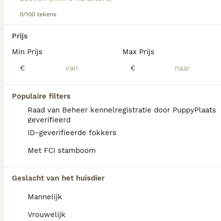
0/100 tekens
We hebben 0 Schnauzer Honden ter dekking
in Oldambt gevonden.
Prijs
Als je toekomstige resultaten wil zien voor deze 
Min Prijs
Max Prijs
exacte zoekopdracht, sla dan je zoekopdracht op en 
vind jouw perfecte hond:
€
€
Zoekopdracht bewaren
Populaire filters
Raad van Beheer kennelregistratie door PuppyPlaats
FAQ's
geverifieerd
ID-geverifieerde fokkers
Met FCI stamboom
Wat kost een Schnauzer
pup?
Geslacht van het huisdier
De aanschaf van een Schnauzer pup vraagt
Mannelijk
een aanzienlijke investering die varieert
afhankelijk van de fokker.
Vrouwelijk