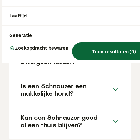
afhankelijk van de fokker.
Leeftijd
Blaffen alle schnauzers veel?
Generatie
Wat is de gemiddelde
Zoekopdracht bewaren
Toon resultaten
(
0
)
levensverwachting van een
Dwergschnauzer?
Is een Schnauzer een
makkelijke hond?
Kan een Schnauzer goed
alleen thuis blijven?