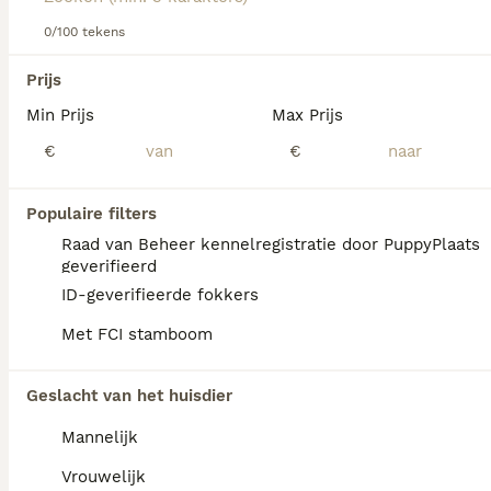
0/100 tekens
We hebben 0 Schnauzer Honden ter dekking
Prijs
in Tytsjerksteradiel gevonden.
Min Prijs
Max Prijs
Als je toekomstige resultaten wil zien voor deze 
exacte zoekopdracht, sla dan je zoekopdracht op en 
€
€
vind jouw perfecte hond:
Zoekopdracht bewaren
Populaire filters
Raad van Beheer kennelregistratie door PuppyPlaats
geverifieerd
FAQ's
ID-geverifieerde fokkers
Met FCI stamboom
Wat kost een Schnauzer
Geslacht van het huisdier
pup?
Mannelijk
De aanschaf van een Schnauzer pup vraagt
een aanzienlijke investering die varieert
Vrouwelijk