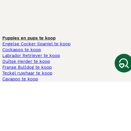
Puppies en pups te koop
Engelse Cocker Spaniel te koop
Cockapoo te koop
Labrador Retriever te koop
Duitse Herder te koop
Franse Bulldog te koop
Teckel ruwhaar te koop
Cavapoo te koop
Andere populaire pagina's
Honden te koop in Amsterdam
Pups te koop Limburg​
Pups te koop Friesland​
Honden te koop in Gelderland
Honden te koop in Den Haag
Honden te koop in Enschede