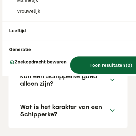
Mannelijk
Vrouwelijk
Wat zijn de voor- en nadelen
van schipperkes?
Leeftijd
Wat is de gemiddelde leeftijd
Generatie
van een Schipperke?
Zoekopdracht bewaren
Toon resultaten
(
0
)
Kan een Schipperke goed
alleen zijn?
Wat is het karakter van een
Schipperke?