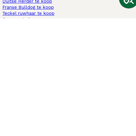
Duitse Herder te koop
Franse Bulldog te koop
Teckel ruwhaar te koop
Cavapoo te koop
Andere populaire pagina's
Honden te koop in Amsterdam
Pups te koop Limburg​
Pups te koop Friesland​
Honden te koop in Gelderland
Honden te koop in Den Haag
Honden te koop in Enschede
Adopteer hond in Nederland
Informatie
Over ons
Privacybeleid
Support
Pers
Voorwaarden
Pups verkopen