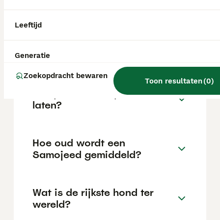
locatie.
Leeftijd
Wat zijn de nadelen van het
hebben van een Samojeed?
Generatie
Zoekopdracht bewaren
Toon resultaten
(
0
)
Kan je een Samojeed alleen
laten?
Hoe oud wordt een
Samojeed gemiddeld?
Wat is de rijkste hond ter
wereld?