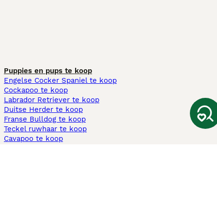
Puppies en pups te koop
Engelse Cocker Spaniel te koop
Cockapoo te koop
Labrador Retriever te koop
Duitse Herder te koop
Franse Bulldog te koop
Teckel ruwhaar te koop
Cavapoo te koop
Andere populaire pagina's
Honden te koop in Amsterdam
Pups te koop Limburg​
Pups te koop Friesland​
Honden te koop in Gelderland
Honden te koop in Den Haag