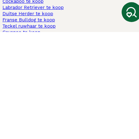
Cockapoo te koop
Labrador Retriever te koop
Duitse Herder te koop
Franse Bulldog te koop
Teckel ruwhaar te koop
Cavapoo te koop
Andere populaire pagina's
Honden te koop in Amsterdam
Pups te koop Limburg​
Pups te koop Friesland​
Honden te koop in Gelderland
Honden te koop in Den Haag
Honden te koop in Enschede
Adopteer hond in Nederland
Informatie
Over ons
Privacybeleid
Support
Pers