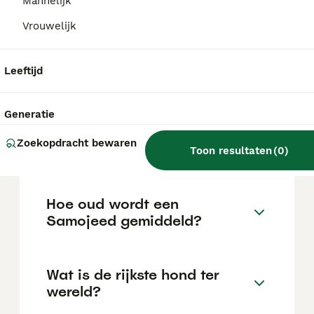
Mannelijk
locatie.
Vrouwelijk
Wat zijn de nadelen van het
Leeftijd
hebben van een Samojeed?
Generatie
Kan je een Samojeed alleen
Zoekopdracht bewaren
laten?
Toon resultaten
(
0
)
Hoe oud wordt een
Samojeed gemiddeld?
Wat is de rijkste hond ter
wereld?