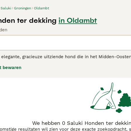
Saluki
Groningen
Oldambt
nden ter dekking
in Oldambt
den
 elegante, gracieuze uitziende hond die in het Midden-Oosten
armante uiterlijk, maar ook vanwege zijn jachtcapaciteiten. 
t bewaren
spect afdwingen. De honden zijn een populaire keuze geword
en nerveuze, gevoelige en uiterst aanhankelijke hond is die vo
i adviespagina
voor informatie over dit hondenras.
We hebben 0 Saluki Honden ter dekki
komstige resultaten wil zien voor deze exacte zoekopdracht, 