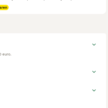
aren
0 euro.