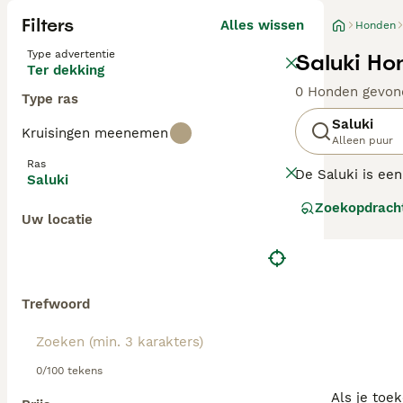
Filters
Alles wissen
Honden
Type advertentie
Saluki Ho
Ter dekking
0 Honden gevon
Type ras
Saluki
Kruisingen meenemen
Alleen puur
Ras
De Saluki is een
Saluki
vanwege zijn ch
Zoekopdrach
steeds groot re
Uw locatie
ras, omdat dit e
Lees onze
Saluk
Trefwoord
0/100 tekens
Als je toe