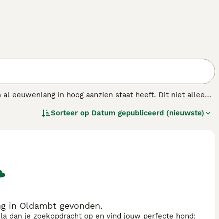
 al eeuwenlang in hoog aanzien staat heeft. Dit niet alleen
Ze staan bekend als uiterst bekwame sporthonden die nog
Sorteer op
Datum gepubliceerd (nieuwste)
en onder mensen die bekend zijn met de behoeften van het
oral tolerant is ten opzichte van kinderen.
ng in Oldambt gevonden.
sla dan je zoekopdracht op en vind jouw perfecte hond: