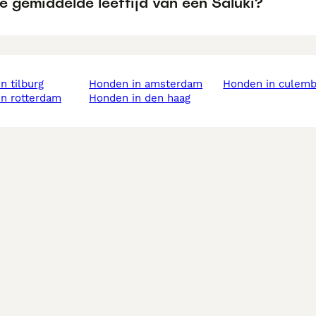
e gemiddelde leeftijd van een Saluki?
in tilburg
honden in amsterdam
honden in culem
in rotterdam
honden in den haag