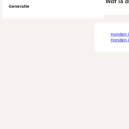
Wat is d
Generatie
honden 
honden 