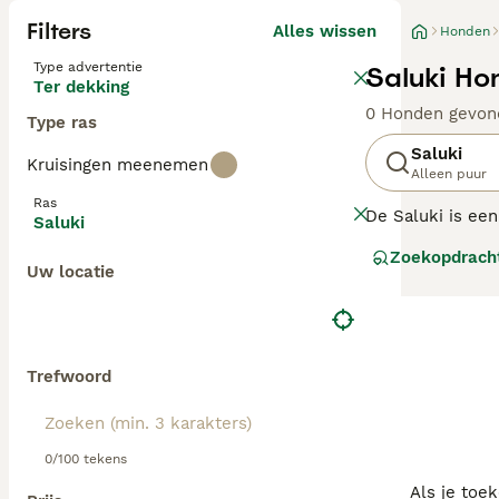
Filters
Alles wissen
Honden
Type advertentie
Saluki Ho
Ter dekking
0 Honden gevon
Type ras
Saluki
Kruisingen meenemen
Alleen puur
Ras
De Saluki is een
Saluki
vanwege zijn ch
Zoekopdrach
steeds groot re
Uw locatie
ras, omdat dit e
Lees onze
Saluk
Trefwoord
0/100 tekens
Als je toe