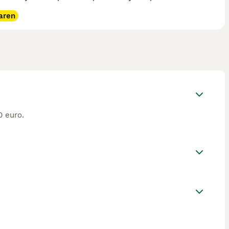
aren
0 euro.