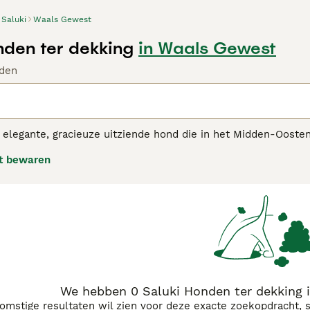
Saluki
Waals Gewest
nden ter dekking
in Waals Gewest
den
 elegante, gracieuze uitziende hond die in het Midden-Oosten
armante uiterlijk, maar ook vanwege zijn jachtcapaciteiten. 
t bewaren
spect afdwingen. De honden zijn een populaire keuze geword
en nerveuze, gevoelige en uiterst aanhankelijke hond is die vo
i adviespagina
voor informatie over dit hondenras.
We hebben 0 Saluki Honden ter dekking 
komstige resultaten wil zien voor deze exacte zoekopdracht, 