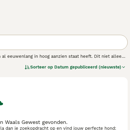
 al eeuwenlang in hoog aanzien staat heeft. Dit niet alleen
Ze staan bekend als uiterst bekwame sporthonden die nog
Sorteer op
Datum gepubliceerd (nieuwste)
en onder mensen die bekend zijn met de behoeften van het
oral tolerant is ten opzichte van kinderen.
in Waals Gewest gevonden.
sla dan je zoekopdracht op en vind jouw perfecte hond: