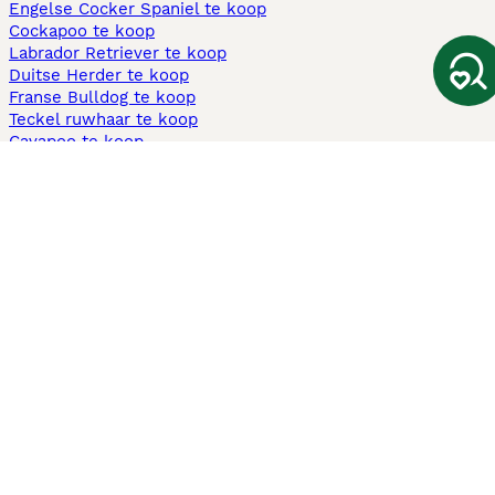
Engelse Cocker Spaniel te koop
Cockapoo te koop
Labrador Retriever te koop
Duitse Herder te koop
Franse Bulldog te koop
Teckel ruwhaar te koop
Cavapoo te koop
Andere populaire pagina's
Honden te koop in Amsterdam
Pups te koop Limburg​
Pups te koop Friesland​
Honden te koop in Gelderland
Honden te koop in Den Haag
Honden te koop in Enschede
Adopteer hond in Nederland
Informatie
Over ons
Privacybeleid
Support