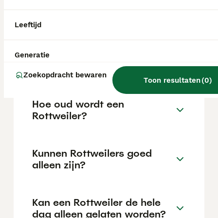
variëren afhankelijk van factoren zoals de
stamboom, de reputatie van de fokker en de
locatie.
Leeftijd
Is een Rottweiler een lieve
Generatie
hond?
Zoekopdracht bewaren
Toon resultaten
(
0
)
Hoe oud wordt een
Rottweiler?
Kunnen Rottweilers goed
alleen zijn?
Kan een Rottweiler de hele
dag alleen gelaten worden?