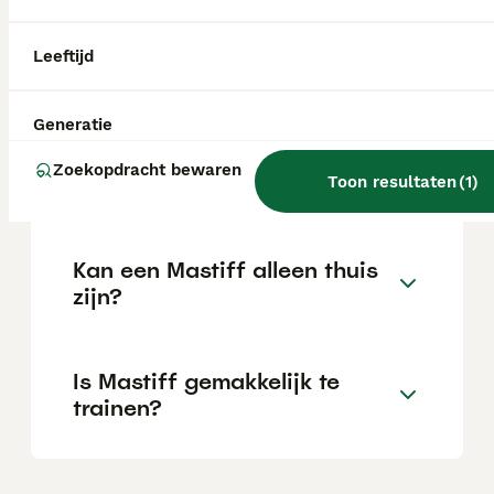
Wat is het karakter van een
Leeftijd
Mastiff?
Generatie
Hoeveel jaar leeft een
Zoekopdracht bewaren
Mastiff?
Toon resultaten
(
1
)
Kan een Mastiff alleen thuis
zijn?
Is Mastiff gemakkelijk te
trainen?