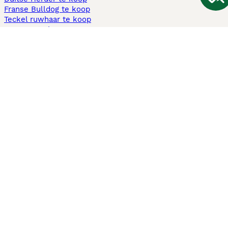
Franse Bulldog te koop
Teckel ruwhaar te koop
Cavapoo te koop
Andere populaire pagina's
Honden te koop in Amsterdam
Pups te koop Limburg​
Pups te koop Friesland​
Honden te koop in Gelderland
Honden te koop in Den Haag
Honden te koop in Enschede
Adopteer hond in Nederland
Informatie
Over ons
Privacybeleid
Support
Pers
Voorwaarden
Pups verkopen
Honden test