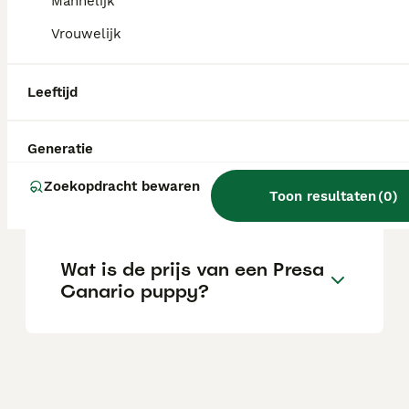
onder een verbod samen met andere grote
Mannelijk
en krachtige rassen.
Vrouwelijk
Hoe agressief is een Presa
Leeftijd
Canario?
Generatie
Wat is de levensverwachting
Zoekopdracht bewaren
van een Presa Canario?
Toon resultaten
(
0
)
Wat is de prijs van een Presa
Canario puppy?