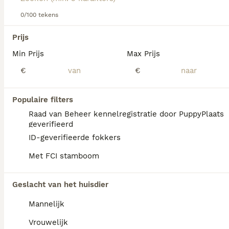
Lees onze
0/100 tekens
Portugese Waterhond adviespagina
voor
informatie over dit hondenras.
We hebben 0 Portugese Waterhond Honden
Prijs
ter dekking in Mill en Sint Hubert gevonden.
Min Prijs
Max Prijs
Als je toekomstige resultaten wil zien voor deze 
exacte zoekopdracht, sla dan je zoekopdracht op en 
€
€
vind jouw perfecte hond:
Zoekopdracht bewaren
Populaire filters
Raad van Beheer kennelregistratie door PuppyPlaats
geverifieerd
FAQ's
ID-geverifieerde fokkers
Met FCI stamboom
Wat zijn de nadelen van een
Geslacht van het huisdier
Portugese Waterhond?
Mannelijk
Portugese Waterhonden kunnen
heupdysplasie en diverse genetische
Vrouwelijk