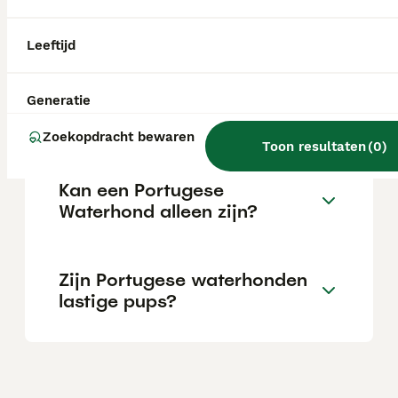
oogafwijkingen ontwikkelen. Het is
belangrijk om bij de aanschaf te kiezen voor
een fokker die op gezondheid test.
Leeftijd
Blaft een Portugese
Generatie
Waterhond veel?
Zoekopdracht bewaren
Toon resultaten
(
0
)
Kan een Portugese
Waterhond alleen zijn?
Zijn Portugese waterhonden
lastige pups?