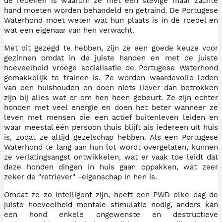
de redenen is waarom ze met een stevige maar zachte
hand moeten worden behandeld en getraind. De Portugese
Waterhond moet weten wat hun plaats is in de roedel en
wat een eigenaar van hen verwacht.
Met dit gezegd te hebben, zijn ze een goede keuze voor
gezinnen omdat in de juiste handen en met de juiste
hoeveelheid vroege socialisatie de Portugese Waterhond
gemakkelijk te trainen is. Ze worden waardevolle leden
van een huishouden en doen niets liever dan betrokken
zijn bij alles wat er om hen heen gebeurt. Ze zijn echter
honden met veel energie en doen het beter wanneer ze
leven met mensen die een actief buitenleven leiden en
waar meestal één persoon thuis blijft als iedereen uit huis
is, zodat ze altijd gezelschap hebben. Als een Portugese
Waterhond te lang aan hun lot wordt overgelaten, kunnen
ze verlatingsangst ontwikkelen, wat er vaak toe leidt dat
deze honden dingen in huis gaan oppakken, wat zeer
zeker de "retriever" -eigenschap in hen is.
Omdat ze zo intelligent zijn, heeft een PWD elke dag de
juiste hoeveelheid mentale stimulatie nodig, anders kan
een hond enkele ongewenste en destructieve