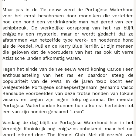
Maar pas in de 11e eeuw werd de Portugese Waterhond
voor het eerst beschreven door monniken die vertelden
hoe een hond een verdrinkende man had gered van een
schipbreuk. De werkelijke oorsprong van het ras blijft
enigszins een mysterie, maar er wordt gedacht dat ze
afstammen van hetzelfde type werk- en hoedende hond
als de Poedel, Puli en de Kerry Blue Terriër. Er zijn mensen
die geloven dat de voorouders van het ras ook uit verre
Aziatische landen afkomstig waren.
Tegen het einde van de 19e eeuw werd koning Carlos I een
enthousiasteling van het ras en daardoor steeg de
populariteit van de PWD. In de jaren 1930 kocht een
welgestelde Portugese scheepserfgenaam genaamd Vasco
Bensaude voorbeelden van deze trotse honden van lokale
vissers en begon zijn eigen fokprogramma. De meeste
Portugese Waterhonden kunnen hun afkomst herleiden tot
een van zijn honden genaamd "Leao".
Vandaag de dag blijft de Portugese Waterhond hier in het
Verenigd Koninkrijk nog enigszins onbekend, maar het ras
wordt erkend door The Kennel Club. Met dit gezegd, zou