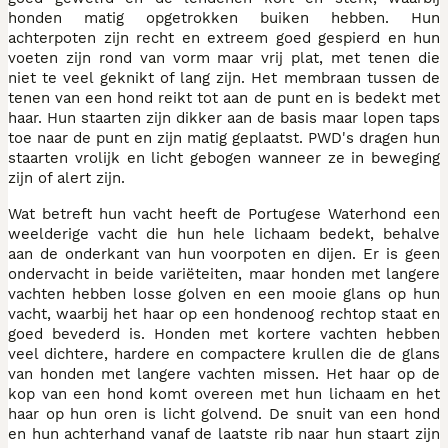
honden matig opgetrokken buiken hebben. Hun
achterpoten zijn recht en extreem goed gespierd en hun
voeten zijn rond van vorm maar vrij plat, met tenen die
niet te veel geknikt of lang zijn. Het membraan tussen de
tenen van een hond reikt tot aan de punt en is bedekt met
haar. Hun staarten zijn dikker aan de basis maar lopen taps
toe naar de punt en zijn matig geplaatst. PWD's dragen hun
staarten vrolijk en licht gebogen wanneer ze in beweging
zijn of alert zijn.
Wat betreft hun vacht heeft de Portugese Waterhond een
weelderige vacht die hun hele lichaam bedekt, behalve
aan de onderkant van hun voorpoten en dijen. Er is geen
ondervacht in beide variëteiten, maar honden met langere
vachten hebben losse golven en een mooie glans op hun
vacht, waarbij het haar op een hondenoog rechtop staat en
goed bevederd is. Honden met kortere vachten hebben
veel dichtere, hardere en compactere krullen die de glans
van honden met langere vachten missen. Het haar op de
kop van een hond komt overeen met hun lichaam en het
haar op hun oren is licht golvend. De snuit van een hond
en hun achterhand vanaf de laatste rib naar hun staart zijn