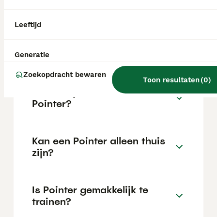
locatie.
Leeftijd
Wat is het karakter van een
Pointer?
Generatie
Zoekopdracht bewaren
Toon resultaten
(
0
)
Hoeveel jaar leeft een
Pointer?
Kan een Pointer alleen thuis
zijn?
Is Pointer gemakkelijk te
trainen?