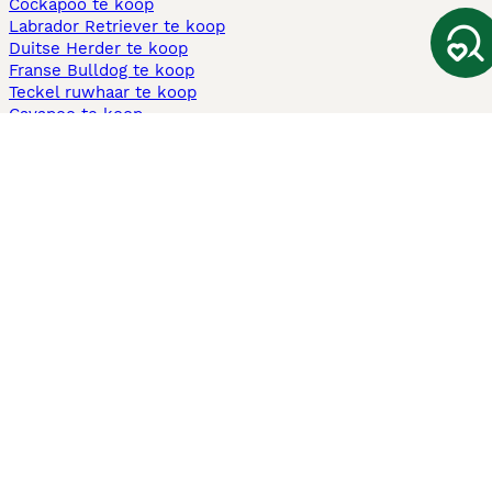
Cockapoo te koop
Labrador Retriever te koop
Duitse Herder te koop
Franse Bulldog te koop
Teckel ruwhaar te koop
Cavapoo te koop
Andere populaire pagina's
Honden te koop in Amsterdam
Pups te koop Limburg​
Pups te koop Friesland​
Honden te koop in Gelderland
Honden te koop in Den Haag
Honden te koop in Enschede
Adopteer hond in Nederland
Informatie
Over ons
Privacybeleid
Support
Pers