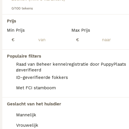
0/100 tekens
We hebben 0 Pointer Honden ter dekking in
Prijs
Goeree-Overflakkee gevonden.
Min Prijs
Max Prijs
Als je toekomstige resultaten wil zien voor deze 
exacte zoekopdracht, sla dan je zoekopdracht op en 
€
€
vind jouw perfecte hond:
Zoekopdracht bewaren
Populaire filters
Raad van Beheer kennelregistratie door PuppyPlaats
geverifieerd
FAQ's
ID-geverifieerde fokkers
Met FCI stamboom
Hoeveel kost een Pointer?
Geslacht van het huisdier
De gemiddelde prijs voor een Pointer pup in
Mannelijk
Nederland ligt rond de €550 maar dit kan
variëren afhankelijk van factoren zoals de
Vrouwelijk
stamboom, de reputatie van de fokker en de