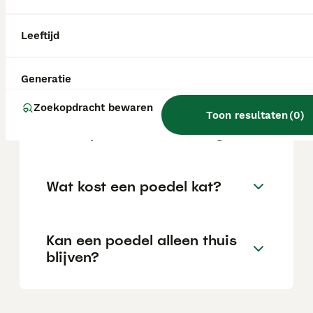
locatie.
Leeftijd
Is een poedel een makkelijke
hond?
Generatie
Zoekopdracht bewaren
Toon resultaten
(
0
)
Welke poedel is het rustigst?
Wat kost een poedel kat?
Kan een poedel alleen thuis
blijven?