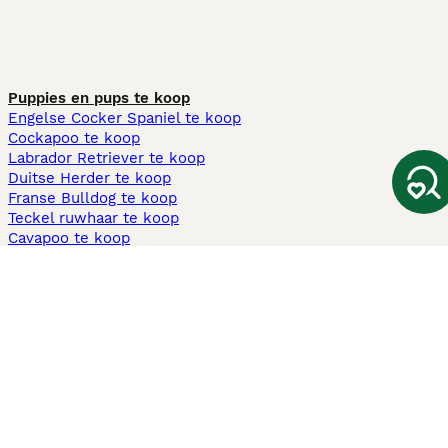
Puppies en pups te koop
Engelse Cocker Spaniel te koop
Cockapoo te koop
Labrador Retriever te koop
Duitse Herder te koop
Franse Bulldog te koop
Teckel ruwhaar te koop
Cavapoo te koop
Andere populaire pagina's
Honden te koop in Amsterdam
Pups te koop Limburg​
Pups te koop Friesland​
Honden te koop in Gelderland
Honden te koop in Den Haag
Honden te koop in Enschede
Adopteer hond in Nederland