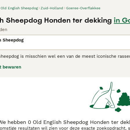
Old English Sheepdog
Zuid-Holland
Goeree-Overflakkee
sh Sheepdog Honden ter dekking
in G
den
sh Sheepdog
Sheepdog is misschien wel een van de meest iconische rasse
n over de hele wereld een populaire keuze als zowel gezels
t bewaren
jk en aanhankelijk.
nglish Sheepdog adviespagina
voor informatie over dit honde
We hebben 0 Old English Sheepdog Honden ter dekk
komstige resultaten wil zien voor deze exacte zoekopdracht, 