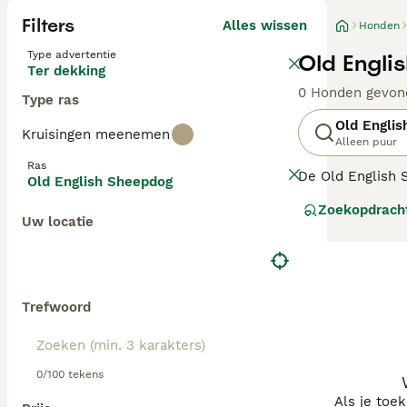
Filters
Alles wissen
Honden
Type advertentie
Old Engli
Ter dekking
0 Honden gevon
Type ras
Old Engli
Kruisingen meenemen
Alleen puur
Ras
De Old English 
Old English Sheepdog
charmante honde
Zoekopdrach
loyaal, vriendeli
Uw locatie
Lees onze
Old E
Trefwoord
0/100 tekens
Als je toe