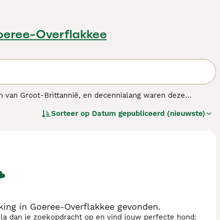
oeree-Overflakkee
n van Groot-Brittannië, en decennialang waren deze
chaps- als gezinshonden, en met een goede reden. Ze zijn
Sorteer op
Datum gepubliceerd (nieuwste)
nras.
ing in Goeree-Overflakkee gevonden.
sla dan je zoekopdracht op en vind jouw perfecte hond: