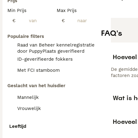
Prijs
Min Prijs
Max Prijs
€
€
FAQ's
Populaire filters
Raad van Beheer kennelregistratie
door PuppyPlaats geverifieerd
Hoeveel 
ID-geverifieerde fokkers
De gemiddel
Met FCI stamboom
factoren zo
Geslacht van het huisdier
Wat is h
Mannelijk
Vrouwelijk
Hoeveel 
Leeftijd