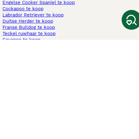
Engelse Cocker Spaniel te koop
Cockapoo te koop
Labrador Retriever te koop
Duitse Herder te koop
Franse Bulldog te koop
Teckel ruwhaar te koop
Cavapoo te koop
Andere populaire pagina's
Honden te koop in Amsterdam
Pups te koop Limburg​
Pups te koop Friesland​
Honden te koop in Gelderland
Honden te koop in Den Haag
Honden te koop in Enschede
Adopteer hond in Nederland
Informatie
Over ons
Privacybeleid
Support