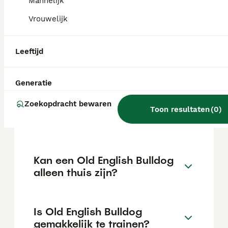
maar dit kan variëren afhankelijk van
Mannelijk
factoren zoals de stamboom, de reputatie
Vrouwelijk
van de fokker en de locatie.
Leeftijd
Wat is het karakter van een
Old English Bulldog?
Generatie
Zoekopdracht bewaren
Hoeveel jaar leeft een Old
Toon resultaten
(
0
)
English Bulldog?
Kan een Old English Bulldog
alleen thuis zijn?
Is Old English Bulldog
gemakkelijk te trainen?