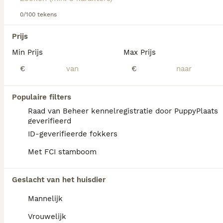
Lees onze
0/100 tekens
Norwich Terriër adviespagina
voor informatie
over dit hondenras.
We hebben 0 Norwich Terriër Honden ter
Prijs
dekking in Waals Gewest gevonden.
Min Prijs
Max Prijs
Als je toekomstige resultaten wil zien voor deze 
exacte zoekopdracht, sla dan je zoekopdracht op en 
€
€
vind jouw perfecte hond:
Zoekopdracht bewaren
Populaire filters
Raad van Beheer kennelregistratie door PuppyPlaats
geverifieerd
FAQ's
ID-geverifieerde fokkers
Met FCI stamboom
Wat is de prijs van een
Geslacht van het huisdier
Norwich Terriër?
Mannelijk
De aanschaf van een Norwich Terriër pup
vraagt een investering die varieert
Vrouwelijk