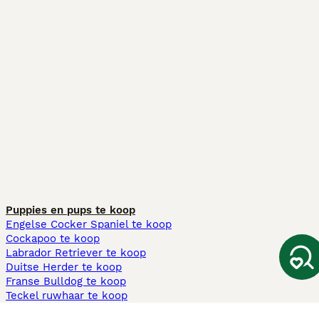
Puppies en pups te koop
Engelse Cocker Spaniel te koop
Cockapoo te koop
Labrador Retriever te koop
Duitse Herder te koop
Franse Bulldog te koop
Teckel ruwhaar te koop
Cavapoo te koop