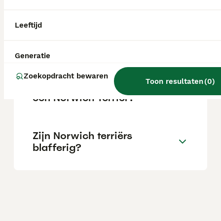
afhankelijk van de fokker.
Leeftijd
Zijn Norwich Terriers goede
gezinshonden?
Generatie
Zoekopdracht bewaren
Toon resultaten
(
0
)
Wat is het temperament van
een Norwich Terriër?
Zijn Norwich terriërs
blafferig?