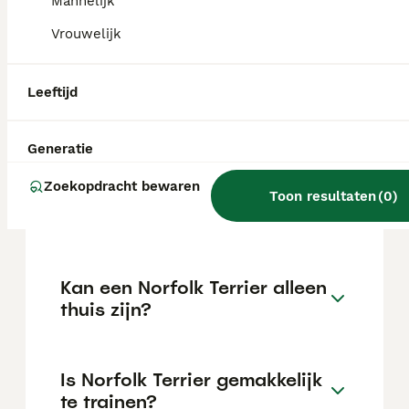
kan variëren afhankelijk van factoren zoals
Mannelijk
de stamboom, de reputatie van de fokker en
Vrouwelijk
de locatie.
Leeftijd
Wat is het karakter van een
Norfolk Terrier?
Generatie
Zoekopdracht bewaren
Hoeveel jaar leeft een
Toon resultaten
(
0
)
Norfolk Terrier?
Kan een Norfolk Terrier alleen
thuis zijn?
Is Norfolk Terrier gemakkelijk
te trainen?