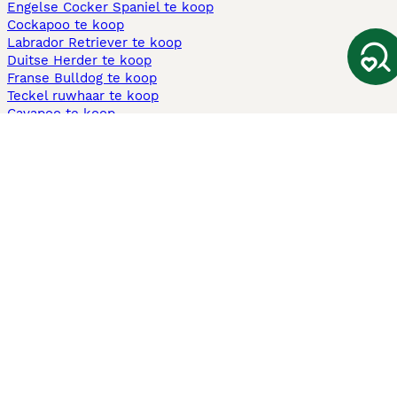
Engelse Cocker Spaniel te koop
Cockapoo te koop
Labrador Retriever te koop
Duitse Herder te koop
Franse Bulldog te koop
Teckel ruwhaar te koop
Cavapoo te koop
Andere populaire pagina's
Honden te koop in Amsterdam
Pups te koop Limburg​
Pups te koop Friesland​
Honden te koop in Gelderland
Honden te koop in Den Haag
Honden te koop in Enschede
Adopteer hond in Nederland
Informatie
Over ons
Privacybeleid
Support