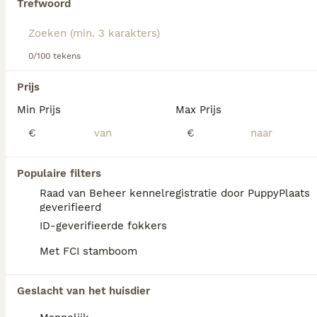
Trefwoord
Lees onze
Norfolk Terriër adviespagina
voor informatie
over dit hondenras.
We hebben 0 Norfolk Terriër Honden ter
0/100 tekens
dekking in Eibergen gevonden.
Als je toekomstige resultaten wil zien voor deze 
Prijs
exacte zoekopdracht, sla dan je zoekopdracht op en 
vind jouw perfecte hond:
Min Prijs
Max Prijs
€
€
Zoekopdracht bewaren
Populaire filters
FAQ's
Raad van Beheer kennelregistratie door PuppyPlaats
geverifieerd
ID-geverifieerde fokkers
Hoeveel kost een Norfolk
Met FCI stamboom
Terrier?
De gemiddelde prijs voor een Norfolk Terriër
Geslacht van het huisdier
pup in Nederland ligt rond de €1950 maar dit