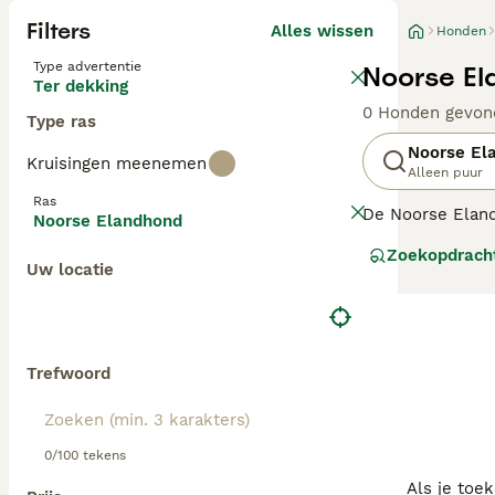
Filters
Alles wissen
Honden
Type advertentie
Noorse El
Ter dekking
0 Honden gevon
Type ras
Noorse El
Kruisingen meenemen
Alleen puur
Ras
De Noorse Eland
Noorse Elandhond
staart. Ze zijn 
Zoekopdrach
vriendelijke en 
Uw locatie
Lees onze
Noors
Trefwoord
0/100 tekens
Als je toe