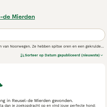
l-de Mierden
en van Noorwegen. Ze hebben spitse oren en een gekrulde
 hun uithoudingsvermogen in de jacht, maar ook door hun
Sorteer op
Datum gepubliceerd (nieuwste)
 in een huiselijke omgeving.
.
ng in Reusel-de Mierden gevonden.
sla dan je zoekopdracht op en vind jouw perfecte hond: