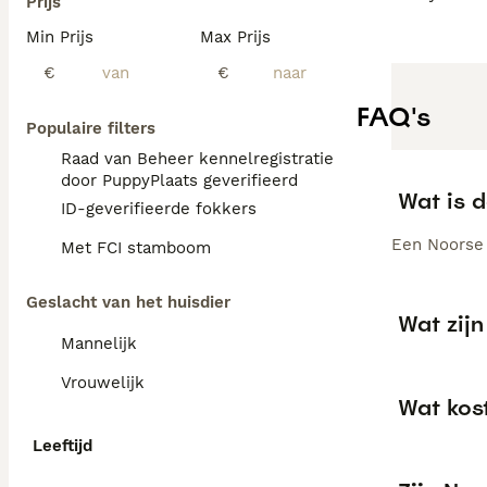
Prijs
Min Prijs
Max Prijs
€
€
FAQ's
Populaire filters
Raad van Beheer kennelregistratie
door PuppyPlaats geverifieerd
Wat is 
ID-geverifieerde fokkers
Een Noorse 
Met FCI stamboom
Geslacht van het huisdier
Wat zij
Mannelijk
Vrouwelijk
Wat kos
Leeftijd