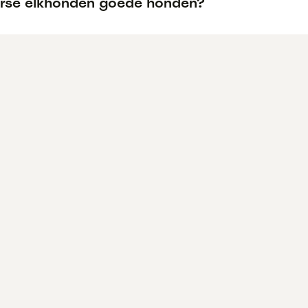
orse elkhonden goede honden?