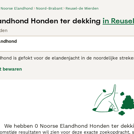
Noorse Elandhond
Noord-Brabant
Reusel-de Mierden
andhond Honden ter dekking
in Reuse
den
andhond
hond is gefokt voor de elandenjacht in de noordelijke strek
erg populair in hun geboorteland Noorwegen, niet alleen door
t bewaren
loyale aard. Hierdoor zijn ze ook perfecte familiehonden voor
e Elandhond adviespagina
voor informatie over dit hondenras
We hebben 0 Noorse Elandhond Honden ter dekki
komstige resultaten wil zien voor deze exacte zoekopdracht, 