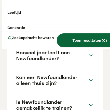
de €1195 maar dit kan variëren afhankelijk
van factoren zoals de stamboom, de
reputatie van de fokker en de locatie.
Leeftijd
Wat is het karakter van een
Generatie
Newfoundlander?
Zoekopdracht bewaren
Toon resultaten
(
0
)
Hoeveel jaar leeft een
Newfoundlander?
Kan een Newfoundlander
alleen thuis zijn?
Is Newfoundlander
gemakkelijk te trainen?