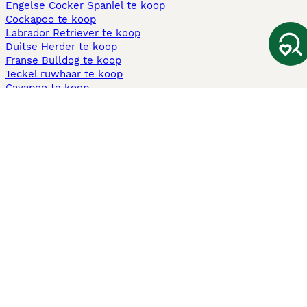
Engelse Cocker Spaniel te koop
Cockapoo te koop
Labrador Retriever te koop
Duitse Herder te koop
Franse Bulldog te koop
Teckel ruwhaar te koop
Cavapoo te koop
Andere populaire pagina's
Honden te koop in Amsterdam
Pups te koop Limburg​
Pups te koop Friesland​
Honden te koop in Gelderland
Honden te koop in Den Haag
Honden te koop in Enschede
Adopteer hond in Nederland
Informatie
Over ons
Privacybeleid
Support