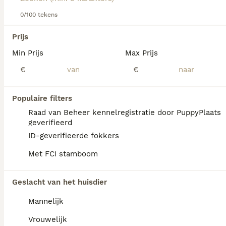
Newfoundlander erg goed met kinderen is.
0/100 tekens
Lees onze
Newfoundlander adviespagina
voor informatie
We hebben 0 Newfoundlander Honden ter
over dit hondenras.
Prijs
dekking in Noord-Holland gevonden.
Min Prijs
Max Prijs
Als je toekomstige resultaten wil zien voor deze 
exacte zoekopdracht, sla dan je zoekopdracht op en 
€
€
vind jouw perfecte hond:
Zoekopdracht bewaren
Populaire filters
Raad van Beheer kennelregistratie door PuppyPlaats
geverifieerd
FAQ's
ID-geverifieerde fokkers
Met FCI stamboom
Hoeveel kost een
Geslacht van het huisdier
Newfoundlander?
Mannelijk
De gemiddelde prijs voor een
Newfoundlander pup in Nederland ligt rond
Vrouwelijk