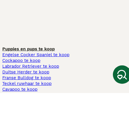
Puppies en pups te koop
Engelse Cocker Spaniel te koop
Cockapoo te koop
Labrador Retriever te koop
Duitse Herder te koop
Franse Bulldog te koop
Teckel ruwhaar te koop
Cavapoo te koop
Andere populaire pagina's
Honden te koop in Amsterdam
Pups te koop Limburg​
Pups te koop Friesland​
Honden te koop in Gelderland