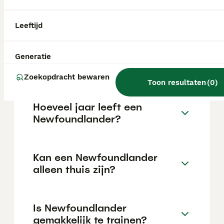
de €1195 maar dit kan variëren afhankelijk
van factoren zoals de stamboom, de
reputatie van de fokker en de locatie.
Leeftijd
Wat is het karakter van een
Generatie
Newfoundlander?
Zoekopdracht bewaren
Toon resultaten
(
0
)
Hoeveel jaar leeft een
Newfoundlander?
Kan een Newfoundlander
alleen thuis zijn?
Is Newfoundlander
gemakkelijk te trainen?