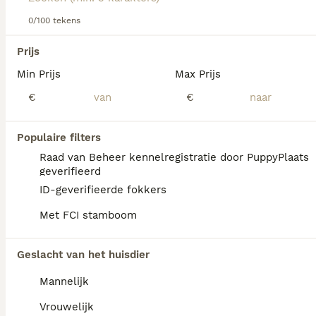
Newfoundlander erg goed met kinderen is.
0/100 tekens
Lees onze
Newfoundlander adviespagina
voor informatie
We hebben 0 Newfoundlander Honden ter
over dit hondenras.
Prijs
dekking in Mill en Sint Hubert gevonden.
Min Prijs
Max Prijs
Als je toekomstige resultaten wil zien voor deze 
exacte zoekopdracht, sla dan je zoekopdracht op en 
€
€
vind jouw perfecte hond:
Zoekopdracht bewaren
Populaire filters
Raad van Beheer kennelregistratie door PuppyPlaats
geverifieerd
FAQ's
ID-geverifieerde fokkers
Met FCI stamboom
Hoeveel kost een
Geslacht van het huisdier
Newfoundlander?
Mannelijk
De gemiddelde prijs voor een
Newfoundlander pup in Nederland ligt rond
Vrouwelijk