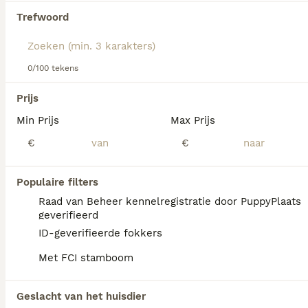
hondenras.
Trefwoord
We hebben 0 Morkie Honden ter dekking
gevonden.
Als je toekomstige resultaten wil zien voor deze 
0/100 tekens
exacte zoekopdracht, sla dan je zoekopdracht op en 
vind jouw perfecte hond:
Prijs
Zoekopdracht bewaren
Min Prijs
Max Prijs
€
€
FAQ's
Populaire filters
Raad van Beheer kennelregistratie door PuppyPlaats
geverifieerd
Hoeveel kost een Morkie?
ID-geverifieerde fokkers
De aanschaf van een Morkie pup vraagt een
Met FCI stamboom
investering die varieert afhankelijk van de
fokker.
Geslacht van het huisdier