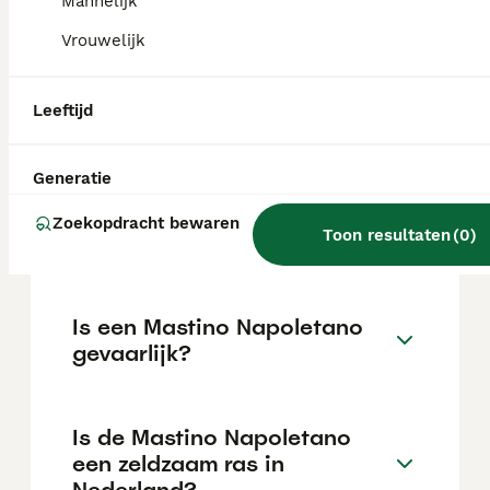
varieert afhankelijk van de fokker.
Mannelijk
Vrouwelijk
Wat is de gemiddelde prijs
van een Mastino Napoletano
Leeftijd
puppy?
Generatie
Is de Mastino Napoletano
Zoekopdracht bewaren
Toon resultaten
(
0
)
verboden in Nederland?
Is een Mastino Napoletano
gevaarlijk?
Is de Mastino Napoletano
een zeldzaam ras in
Nederland?