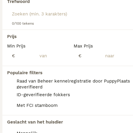
Trefwoord
Lees onze
Napolitaanse Mastiff adviespagina
voor
informatie over dit hondenras.
We hebben 0 Mastino Napoletano Honden ter
0/100 tekens
dekking in Assendelft gevonden.
Als je toekomstige resultaten wil zien voor deze 
Prijs
exacte zoekopdracht, sla dan je zoekopdracht op en 
vind jouw perfecte hond:
Min Prijs
Max Prijs
€
€
Zoekopdracht bewaren
Populaire filters
FAQ's
Raad van Beheer kennelregistratie door PuppyPlaats
geverifieerd
ID-geverifieerde fokkers
Wat is de prijs van een
Met FCI stamboom
Mastino Napoletano puppy?
De aanschaf van een Mastino Napoletano
Geslacht van het huisdier
pup vraagt een aanzienlijke investering die