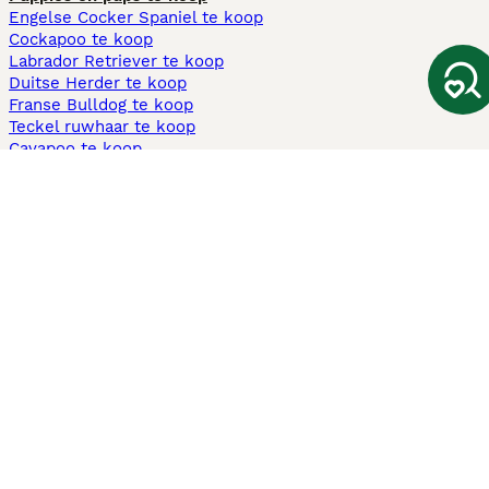
Engelse Cocker Spaniel te koop
Cockapoo te koop
Labrador Retriever te koop
Duitse Herder te koop
Franse Bulldog te koop
Teckel ruwhaar te koop
Cavapoo te koop
Andere populaire pagina's
Honden te koop in Amsterdam
Pups te koop Limburg​
Pups te koop Friesland​
Honden te koop in Gelderland
Honden te koop in Den Haag
Honden te koop in Enschede
Adopteer hond in Nederland
Informatie
Over ons
Privacybeleid
Support